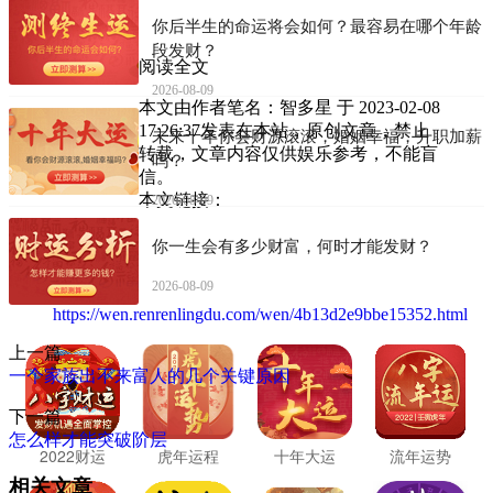
你后半生的命运将会如何？最容易在哪个年龄
段发财？
阅读全文
2026-08-09
本文由作者笔名：智多星 于 2023-02-08
17:26:37发表在本站，原创文章，禁止
未来十年你会财源滚滚，婚姻幸福，升职加薪
转载，文章内容仅供娱乐参考，不能盲
吗？
信。
本文链接：
2026-08-09
你一生会有多少财富，何时才能发财？
2026-08-09
https://wen.renrenlingdu.com/wen/4b13d2e9bbe15352.html
上一篇
一个家族出不来富人的几个关键原因
下一篇
怎么样才能突破阶层
2022财运
虎年运程
十年大运
流年运势
相关文章