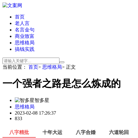
首页
老人言
名言金句
商业致富
思维格局
搞钱实践
当前位置：
首页
>
思维格局
> 正文
一个强者之路是怎么炼成的
智多星
思维格局
2023-02-08 17:26:37
833
八字精批
十年大运
八字合婚
六道轮回