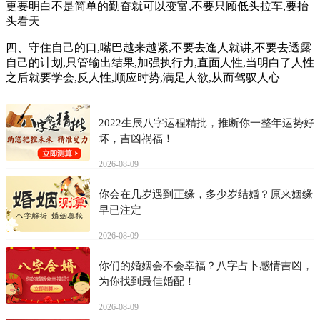
更要明白不是简单的勤奋就可以变富,不要只顾低头拉车,要抬
头看天
四、守住自己的口,嘴巴越来越紧,不要去逢人就讲,不要去透露
自己的计划,只管输出结果,加强执行力,直面人性,当明白了人性
之后就要学会,反人性,顺应时势,满足人欲,从而驾驭人心
2022生辰八字运程精批，推断你一整年运势好
坏，吉凶祸福！
2026-08-09
你会在几岁遇到正缘，多少岁结婚？原来姻缘
早已注定
2026-08-09
你们的婚姻会不会幸福？八字占卜感情吉凶，
为你找到最佳婚配！
2026-08-09