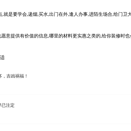
就是要学会,递烟,买水,出门在外,逢人办事,进陌生场合,给门卫
也愿意提供有价值的信息,哪里的材料更实惠之类的,给你装修时也
舒适
坏，吉凶祸福！
早已注定