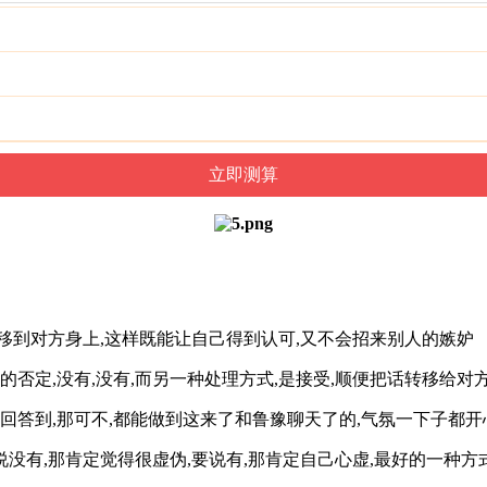
移到对方身上,这样既能让自己得到认可,又不会招来别人的嫉妒
否定,没有,没有,而另一种处理方式,是接受,顺便把话转移给对
接回答到,那可不,都能做到这来了和鲁豫聊天了的,气氛一下子都
,要说没有,那肯定觉得很虚伪,要说有,那肯定自己心虚,最好的一种方