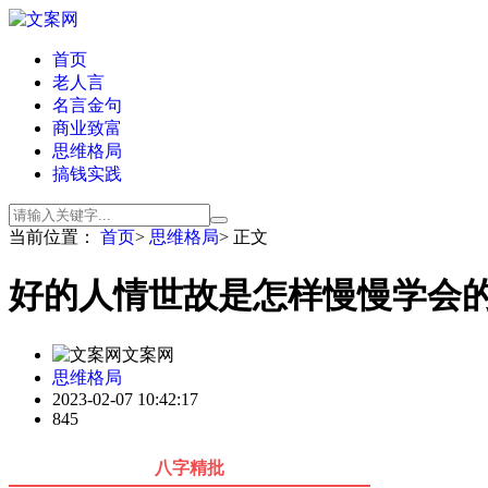
首页
老人言
名言金句
商业致富
思维格局
搞钱实践
当前位置：
首页
>
思维格局
> 正文
好的人情世故是怎样慢慢学会的
文案网
思维格局
2023-02-07 10:42:17
845
八字精批