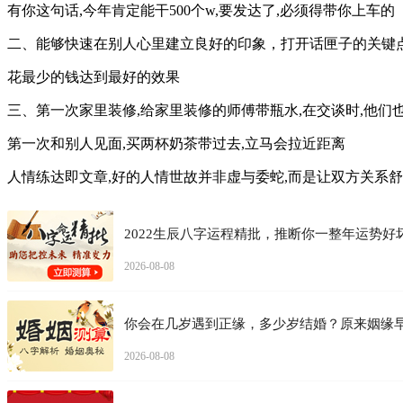
有你这句话,今年肯定能干500个w,要发达了,必须得带你上车的
二、能够快速在别人心里建立良好的印象，打开话匣子的关键点,
花最少的钱达到最好的效果
三、第一次家里装修,给家里装修的师傅带瓶水,在交谈时,他们
第一次和别人见面,买两杯奶茶带过去,立马会拉近距离
人情练达即文章,好的人情世故并非虚与委蛇,而是让双方关系
2022生辰八字运程精批，推断你一整年运势好
2026-08-08
你会在几岁遇到正缘，多少岁结婚？原来姻缘
2026-08-08