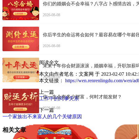
你们的婚姻会不会幸福？八字占卜感情吉凶，
2026-08-08
你后半生的命运将会如何？最容易在哪个年龄
2026-08-08
阅读全文
未来十年你会财源滚滚，婚姻幸福，升职加薪
本文由作者笔名：文案网 于 2023-02-07
2026-08-08
本文链接：
https://wen.renrenlingdu.com/wen/a
上一篇
你一生会有多少财富，何时才能发财？
工作中的同事关系
2026-08-08
下一篇
一个家族出不来富人的几个关键原因
相关文章