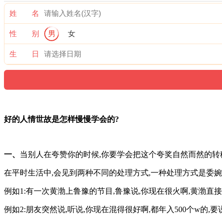
姓 名
性 别
男
女
生 日
好的人情世故是怎样慢慢学会的?
一、
当别人在夸赞你的时候,你要学会把这个夸奖自然而然的转
在平时生活中,会见到两种不同的处理方式,一种处理方式是委婉的
例如1:有一次黄渤上鲁豫的节目,鲁豫说,你现在很火啊,黄渤直
例如2:朋友突然说,听说,你现在混得很好啊,都年入500个w的