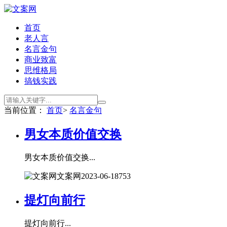
首页
老人言
名言金句
商业致富
思维格局
搞钱实践
当前位置：
首页
>
名言金句
男女本质价值交换
男女本质价值交换...
文案网
2023-06-18
753
提灯向前行
提灯向前行...