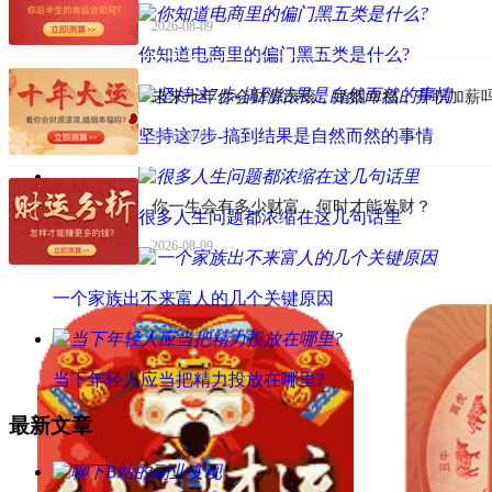
2026-08-09
你知道电商里的偏门黑五类是什么?
未来十年你会财源滚滚，婚姻幸福，升职加薪
坚持这7步-搞到结果是自然而然的事情
2026-08-09
你一生会有多少财富，何时才能发财？
很多人生问题都浓缩在这几句话里
2026-08-09
一个家族出不来富人的几个关键原因
当下年轻人应当把精力投放在哪里?
最新文章