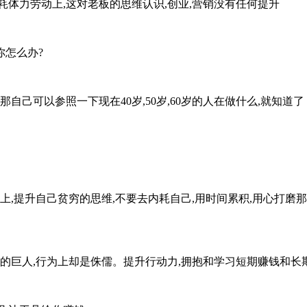
体力劳动上,这对老板的思维认识,创业,营销没有任何提升
你怎么办?
,那自己可以参照一下现在40岁,50岁,60岁的人在做什么,就知道了
上,提升自己贫穷的思维,不要去内耗自己,用时间累积,用心打磨那
上的巨人,行为上却是侏儒。提升行动力,拥抱和学习短期赚钱和长