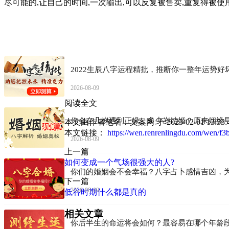
尽可能的,让自己的时间,一次输出,可以反复被售卖,重复得被使用,
2022生辰八字运程精批，推断你一整年运势好
2026-08-09
阅读全文
你会在几岁遇到正缘，多少岁结婚？原来姻缘
本文由作者笔名：文案网 于 2023-02-01
本文链接：
https://wen.renrenlingdu.com/wen/f
2026-08-09
上一篇
如何变成一个气场很强大的人?
你们的婚姻会不会幸福？八字占卜感情吉凶，
下一篇
2026-08-09
低谷时期什么都是真的
相关文章
你后半生的命运将会如何？最容易在哪个年龄