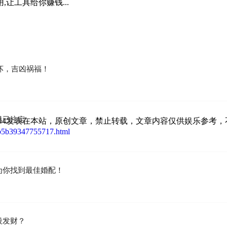
让工具给你赚钱...
坏，吉凶祸福！
早已注定
 13:53:44发表在本站，原创文章，禁止转载，文章内容仅供娱乐参考
3b5b39347755717.html
为你找到最佳婚配！
段发财？