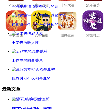
2022财运
虎年运程
十年大运
流年运势
一段醍醐灌顶振奋人心的话
你知道一个人是怎么废掉的么
手机吉凶
八字精批
测终生运
紫微时运
不要去考验人性
工作中的同事关系
低谷时期什么都是真的
最新文章