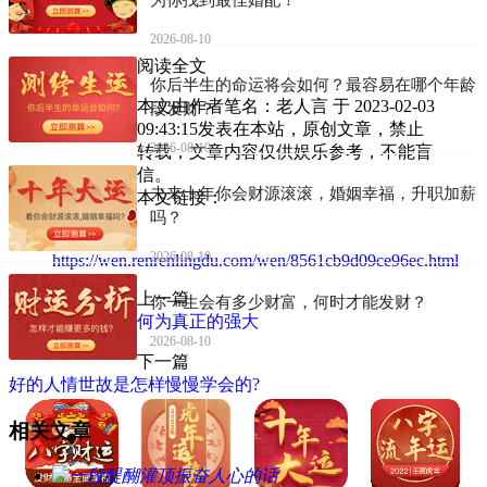
2026-08-10
阅读全文
你后半生的命运将会如何？最容易在哪个年龄
本文由作者笔名：老人言 于 2023-02-03
段发财？
09:43:15发表在本站，原创文章，禁止
2026-08-10
转载，文章内容仅供娱乐参考，不能盲
信。
未来十年你会财源滚滚，婚姻幸福，升职加薪
本文链接：
吗？
2026-08-10
https://wen.renrenlingdu.com/wen/8561cb9d09ce96ec.html
上一篇
你一生会有多少财富，何时才能发财？
何为真正的强大
2026-08-10
下一篇
好的人情世故是怎样慢慢学会的?
相关文章