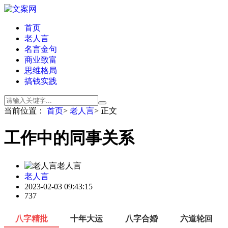
首页
老人言
名言金句
商业致富
思维格局
搞钱实践
当前位置：
首页
>
老人言
> 正文
工作中的同事关系
老人言
老人言
2023-02-03 09:43:15
737
八字精批
十年大运
八字合婚
六道轮回