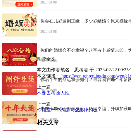
2026-08-08
你会在几岁遇到正缘，多少岁结婚？原来姻缘
2026-08-08
你们的婚姻会不会幸福？八字占卜感情吉凶，
阅读全文
2026-08-08
本文由作者笔名：思考者 于 2023-02-22
本文链接：
https://wen.renrenlingdu.com/wen/a
你后半生的命运将会如何？最容易在哪个年龄
上一篇
2026-08-08
不要去考验人性
下一篇
未来十年你会财源滚滚，婚姻幸福，升职加薪
你知道一个人是怎么废掉的么
2026-08-08
相关文章