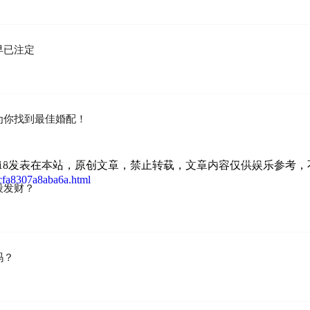
早已注定
为你找到最佳婚配！
 09:25:18发表在本站，原创文章，禁止转载，文章内容仅供娱乐参考
1cfa8307a8aba6a.html
段发财？
吗？