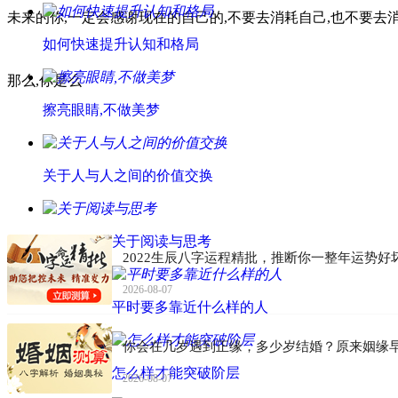
未来的你,一定会感谢现在的自己的,不要去消耗自己,也不要去消
如何快速提升认知和格局
那么,你是么
擦亮眼睛,不做美梦
关于人与人之间的价值交换
关于阅读与思考
2022生辰八字运程精批，推断你一整年运势好
2026-08-07
平时要多靠近什么样的人
你会在几岁遇到正缘，多少岁结婚？原来姻缘
怎么样才能突破阶层
2026-08-07