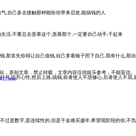
俗气,自己多去接触那种能给你带来启发,能搞钱的人
生活,不要总去羡慕这个,羡慕那个,一定要自己动手,干起来
钱,那首先你得让自己值钱,自己拿着镜子照下自己,我有什么,那
:11发表在本站，原创文章，禁止转载，文章内容仅供娱乐参考，不能盲信。
书,提升心性,然后上路,搞钱,前者使人不惑修心,后者使人不屈,
432.html
不过是数字,是连续性的,但是千金难买盛年,希望现阶段的你,不