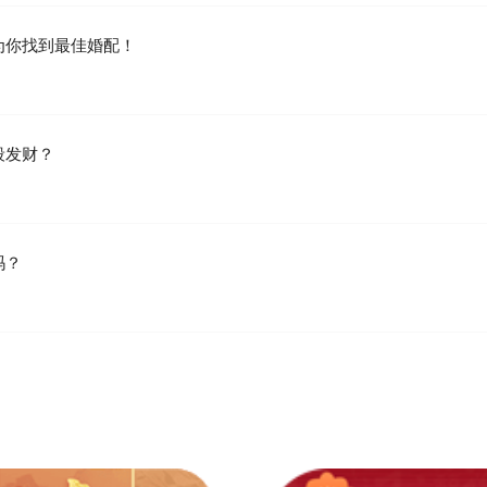
为你找到最佳婚配！
段发财？
吗？