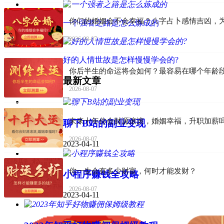
你们的婚姻会不会幸福？八字占卜感情吉凶，
一个强者之路是怎么炼成的
2026-08-07
好的人情世故是怎样慢慢学会的?
你后半生的命运将会如何？最容易在哪个年龄
最新文章
2026-08-07
未来十年你会财源滚滚，婚姻幸福，升职加薪
聊下B站的副业变现
2026-08-07
2023-04-11
你一生会有多少财富，何时才能发财？
小程序赚钱全攻略
2026-08-07
2023-04-11