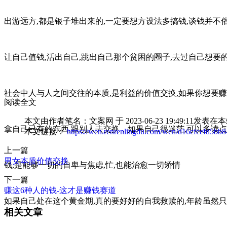
出游远方,都是银子堆出来的,一定要想方设法多搞钱,谈钱并不
让自己值钱,活出自己,跳出自己那个贫困的圈子,去过自己想要的
社会中人与人之间交往的本质,是利益的价值交换,如果你想要赚
阅读全文
本文由作者笔名：文案网 于 2023-06-23 19:49
拿自己已有的东西,跟别人去交换，如果自己很迷茫,可以多读点好
本文链接：
https://wen.renrenlingdu.com/wen/d16cfcefd5bb8
上一篇
男女本质价值交换
钱,是能够一切的自卑与焦虑,忙,也能治愈一切矫情
下一篇
赚这6种人的钱-这才是赚钱赛道
如果自己处在这个黄金期,真的要好好的自我救赎的,年龄虽然只
相关文章