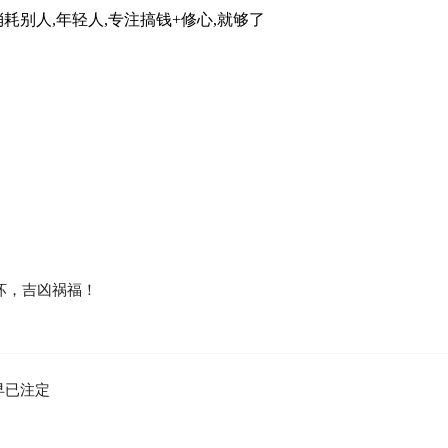
耗别人,年轻人,专注搞钱+修心,就够了
坏，吉凶祸福！
早已注定