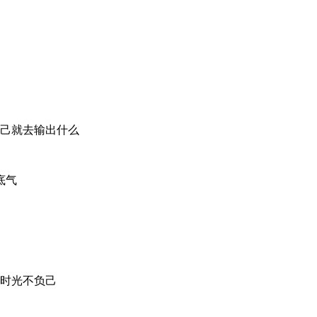
自己就去输出什么
底气
负时光不负己