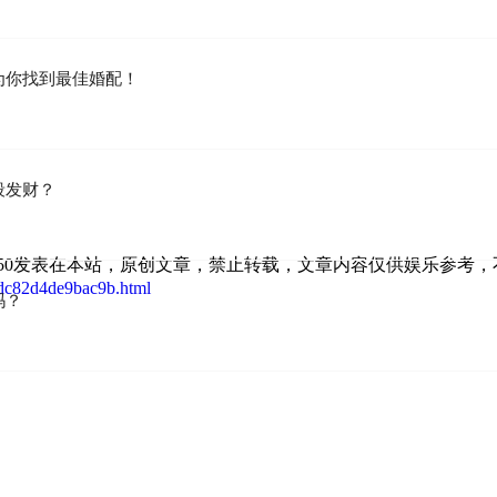
为你找到最佳婚配！
段发财？
 18:28:50发表在本站，原创文章，禁止转载，文章内容仅供娱乐参考
adc82d4de9bac9b.html
吗？