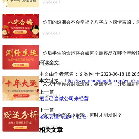
2026-08-07
你们的婚姻会不会幸福？八字占卜感情吉凶，
2026-08-07
你后半生的命运将会如何？最容易在哪个年龄
阅读全文
2026-08-07
本文由作者笔名：文案网 于 2023-06-18
本文链接：
https://wen.renrenlingdu.com/wen/7
未来十年你会财源滚滚，婚姻幸福，升职加薪
上一篇
2026-08-07
把自己当做公司来经营
下一篇
你一生会有多少财富，何时才能发财？
老板要懂得这4个拒绝
2026-08-07
相关文章